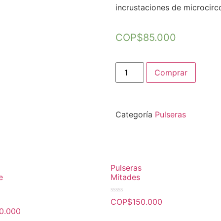
incrustaciones de microcirc
COP$
85.000
Comprar
Categoría
Pulseras
Pulseras
e
Mitades
Valorado
COP$
150.000
en
0.000
0
de