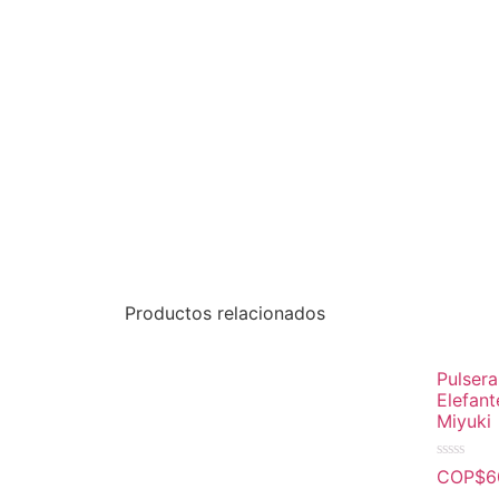
Productos relacionados
Pulsera
Elefant
Miyuki
Valorado
COP$
6
en