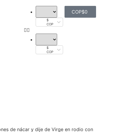
COP$
0
$
COP
$
COP
nes de nácar y dije de Virge en rodio con