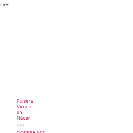
ones.
Pulsera
Virgen
en
Nácar
Valorado
COP$
85.000