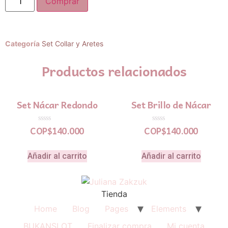
Comprar
Categoría
Set Collar y Aretes
Productos relacionados
Set Nácar Redondo
Set Brillo de Nácar
COP$
140.000
COP$
140.000
Valorado
Valorado
en
en
0
0
de
de
5
5
Añadir al carrito
Añadir al carrito
Tienda
Home
Blog
Pages
Elements
BUKANSLOT
Finalizar compra
Mi cuenta