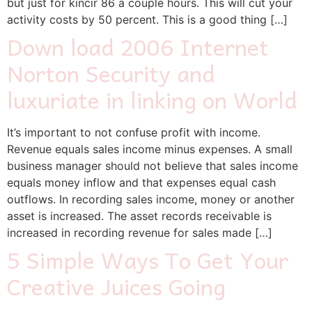
but just for kincir 86 a couple hours. This will cut your
activity costs by 50 percent. This is a good thing […]
Down load 2006 Internet
Norton Security and
luxuriate in linking on World
It’s important to not confuse profit with income.
Revenue equals sales income minus expenses. A small
business manager should not believe that sales income
equals money inflow and that expenses equal cash
outflows. In recording sales income, money or another
asset is increased. The asset records receivable is
increased in recording revenue for sales made […]
5 Simple Ways To Get Your
Creative Juices Going