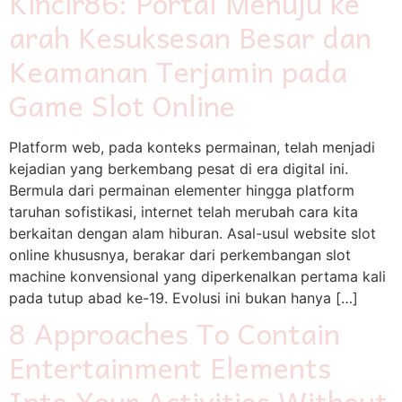
Kincir86: Portal Menuju ke
arah Kesuksesan Besar dan
Keamanan Terjamin pada
Game Slot Online
Platform web, pada konteks permainan, telah menjadi
kejadian yang berkembang pesat di era digital ini.
Bermula dari permainan elementer hingga platform
taruhan sofistikasi, internet telah merubah cara kita
berkaitan dengan alam hiburan. Asal-usul website slot
online khususnya, berakar dari perkembangan slot
machine konvensional yang diperkenalkan pertama kali
pada tutup abad ke-19. Evolusi ini bukan hanya […]
8 Approaches To Contain
Entertainment Elements
Into Your Activities Without