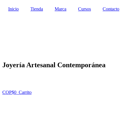
Ir
Inicio
Tienda
Marca
Cursos
Contacto
al
contenido
Joyería Artesanal Contemporánea
COP$
0
Carrito