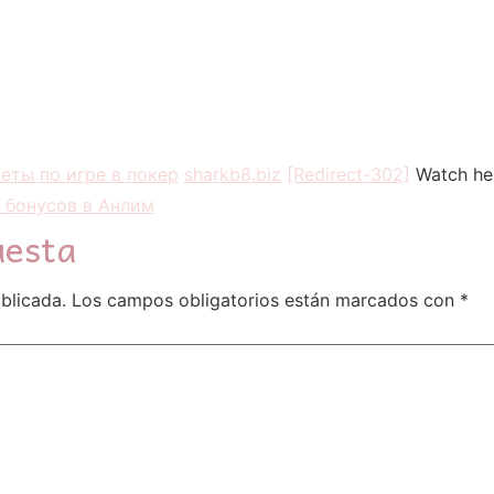
еты по игре в покер
sharkb8.biz
[Redirect-302]
Watch he
 бонусов в Анлим
uesta
blicada.
Los campos obligatorios están marcados con
*