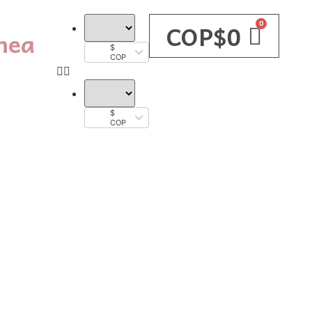
COP$
0
nea
$
COP
$
COP