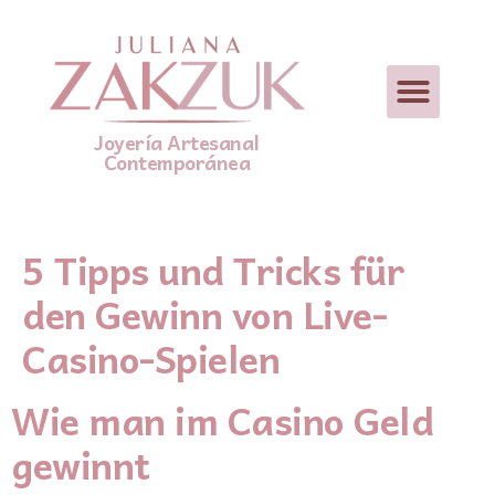
Joyería Artesanal
Contemporánea
5 Tipps und Tricks für
den Gewinn von Live-
Casino-Spielen
Wie man im Casino Geld
gewinnt