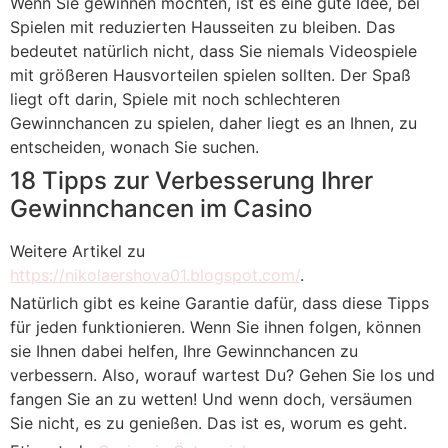
Wenn Sie gewinnen möchten, ist es eine gute Idee, bei
Spielen mit reduzierten Hausseiten zu bleiben. Das
bedeutet natürlich nicht, dass Sie niemals Videospiele
mit größeren Hausvorteilen spielen sollten. Der Spaß
liegt oft darin, Spiele mit noch schlechteren
Gewinnchancen zu spielen, daher liegt es an Ihnen, zu
entscheiden, wonach Sie suchen.
18 Tipps zur Verbesserung Ihrer
Gewinnchancen im Casino
Weitere Artikel zu
https://nikolaershova01.blogspot.com/
.
Natürlich gibt es keine Garantie dafür, dass diese Tipps
für jeden funktionieren. Wenn Sie ihnen folgen, können
sie Ihnen dabei helfen, Ihre Gewinnchancen zu
verbessern. Also, worauf wartest Du? Gehen Sie los und
fangen Sie an zu wetten! Und wenn doch, versäumen
Sie nicht, es zu genießen. Das ist es, worum es geht.