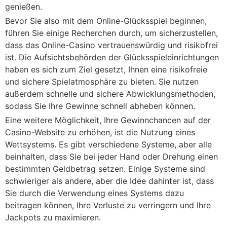
genießen.
Bevor Sie also mit dem Online-Glücksspiel beginnen,
führen Sie einige Recherchen durch, um sicherzustellen,
dass das Online-Casino vertrauenswürdig und risikofrei
ist. Die Aufsichtsbehörden der Glücksspieleinrichtungen
haben es sich zum Ziel gesetzt, Ihnen eine risikofreie
und sichere Spielatmosphäre zu bieten. Sie nutzen
außerdem schnelle und sichere Abwicklungsmethoden,
sodass Sie Ihre Gewinne schnell abheben können.
Eine weitere Möglichkeit, Ihre Gewinnchancen auf der
Casino-Website zu erhöhen, ist die Nutzung eines
Wettsystems. Es gibt verschiedene Systeme, aber alle
beinhalten, dass Sie bei jeder Hand oder Drehung einen
bestimmten Geldbetrag setzen. Einige Systeme sind
schwieriger als andere, aber die Idee dahinter ist, dass
Sie durch die Verwendung eines Systems dazu
beitragen können, Ihre Verluste zu verringern und Ihre
Jackpots zu maximieren.