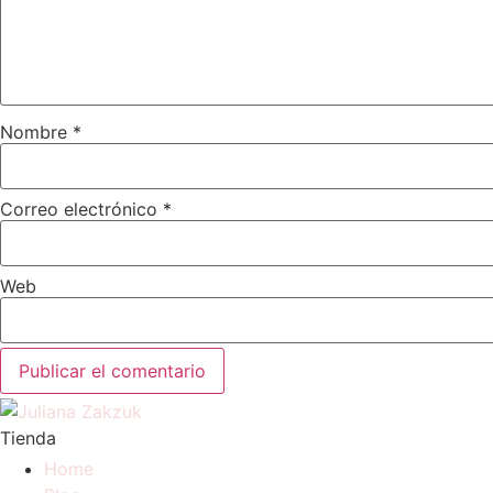
Nombre
*
Correo electrónico
*
Web
Tienda
Home