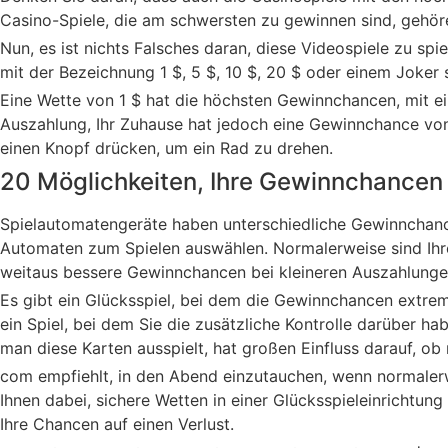
Casino-Spiele, die am schwersten zu gewinnen sind, gehör
Nun, es ist nichts Falsches daran, diese Videospiele zu sp
mit der Bezeichnung 1 $, 5 $, 10 $, 20 $ oder einem Joker s
Eine Wette von 1 $ hat die höchsten Gewinnchancen, mit ei
Auszahlung, Ihr Zuhause hat jedoch eine Gewinnchance von 
einen Knopf drücken, um ein Rad zu drehen.
20 Möglichkeiten, Ihre Gewinnchancen
Spielautomatengeräte haben unterschiedliche Gewinnchance
Automaten zum Spielen auswählen. Normalerweise sind Ih
weitaus bessere Gewinnchancen bei kleineren Auszahlungen
Es gibt ein Glücksspiel, bei dem die Gewinnchancen extre
ein Spiel, bei dem Sie die zusätzliche Kontrolle darüber ha
man diese Karten ausspielt, hat großen Einfluss darauf, ob
com empfiehlt, in den Abend einzutauchen, wenn normalerwei
Ihnen dabei, sichere Wetten in einer Glücksspieleinrichtun
Ihre Chancen auf einen Verlust.