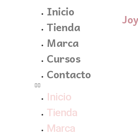
Inicio
Jo
Tienda
Marca
Cursos
Contacto
Inicio
Tienda
Marca