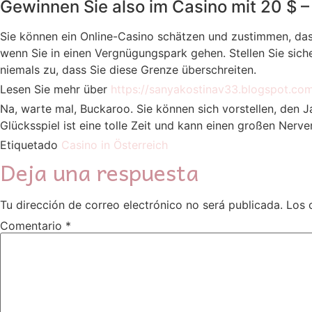
Gewinnen Sie also im Casino mit 20 $ 
Sie können ein Online-Casino schätzen und zustimmen, das
wenn Sie in einen Vergnügungspark gehen. Stellen Sie siche
niemals zu, dass Sie diese Grenze überschreiten.
Lesen Sie mehr über
https://sanyakostinav33.blogspot.com
Na, warte mal, Buckaroo. Sie können sich vorstellen, den Ja
Glücksspiel ist eine tolle Zeit und kann einen großen Nerve
Etiquetado
Casino in Österreich
Deja una respuesta
Tu dirección de correo electrónico no será publicada.
Los 
Comentario
*