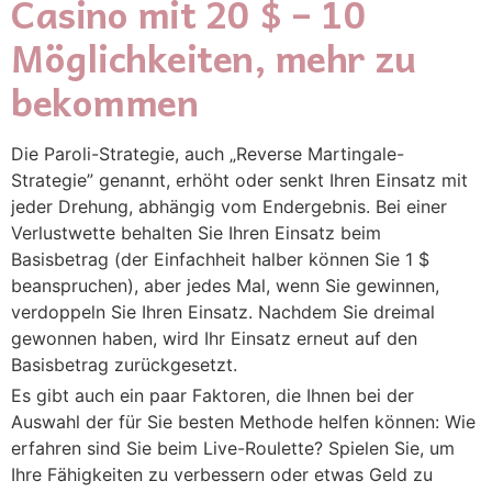
Casino mit 20 $ – 10
Möglichkeiten, mehr zu
bekommen
Die Paroli-Strategie, auch „Reverse Martingale-
Strategie” genannt, erhöht oder senkt Ihren Einsatz mit
jeder Drehung, abhängig vom Endergebnis. Bei einer
Verlustwette behalten Sie Ihren Einsatz beim
Basisbetrag (der Einfachheit halber können Sie 1 $
beanspruchen), aber jedes Mal, wenn Sie gewinnen,
verdoppeln Sie Ihren Einsatz. Nachdem Sie dreimal
gewonnen haben, wird Ihr Einsatz erneut auf den
Basisbetrag zurückgesetzt.
Es gibt auch ein paar Faktoren, die Ihnen bei der
Auswahl der für Sie besten Methode helfen können: Wie
erfahren sind Sie beim Live-Roulette? Spielen Sie, um
Ihre Fähigkeiten zu verbessern oder etwas Geld zu