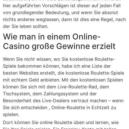
hier aufgeführten Vorschlägen ist dieser auf jeden Fall
von grundlegender Bedeutung, und wenn Sie absolut
nichts anderes weglassen, dann ist dies eine Regel, nach
der Sie leben sollten.
Wie man in einem Online-
Casino große Gewinne erzielt
Wenn Sie nicht wissen, wo Sie kostenlose Roulette-
Spiele bekommen können, habe ich eine Liste der
besten Websites erstellt, die kostenlose Roulette-Spiele
mit echtem Geld anbieten. Mit den kostenlosen Spielen
können Sie sich mit dem Live-Roulette-Rad, dem
Tischsystem, dem Zahlungssystem und der
Besonderheit des Live-Dealers vertraut machen – wenn
Sie sich entscheiden
, Online-Roulette in Echtzeit
zu
spielen.
Dort können Sie online Roulette üben und lernen, wie