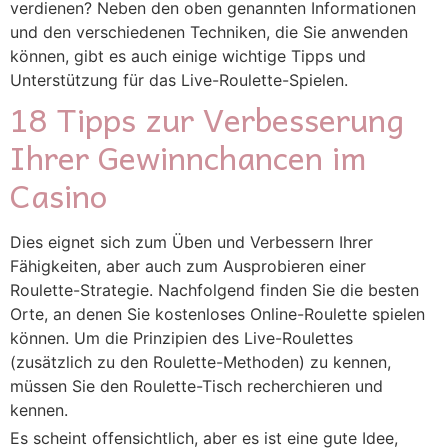
verdienen? Neben den oben genannten Informationen
und den verschiedenen Techniken, die Sie anwenden
können, gibt es auch einige wichtige Tipps und
Unterstützung für das Live-Roulette-Spielen.
18 Tipps zur Verbesserung
Ihrer Gewinnchancen im
Casino
Dies eignet sich zum Üben und Verbessern Ihrer
Fähigkeiten, aber auch zum Ausprobieren einer
Roulette-Strategie. Nachfolgend finden Sie die besten
Orte, an denen Sie kostenloses Online-Roulette spielen
können. Um die Prinzipien des Live-Roulettes
(zusätzlich zu den Roulette-Methoden) zu kennen,
müssen Sie den Roulette-Tisch recherchieren und
kennen.
Es scheint offensichtlich, aber es ist eine gute Idee,