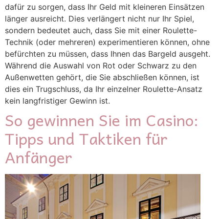
dafür zu sorgen, dass Ihr Geld mit kleineren Einsätzen
länger ausreicht. Dies verlängert nicht nur Ihr Spiel,
sondern bedeutet auch, dass Sie mit einer Roulette-
Technik (oder mehreren) experimentieren können, ohne
befürchten zu müssen, dass Ihnen das Bargeld ausgeht.
Während die Auswahl von Rot oder Schwarz zu den
Außenwetten gehört, die Sie abschließen können, ist
dies ein Trugschluss, da Ihr einzelner Roulette-Ansatz
kein langfristiger Gewinn ist.
So gewinnen Sie im Casino:
Tipps und Taktiken für
Anfänger