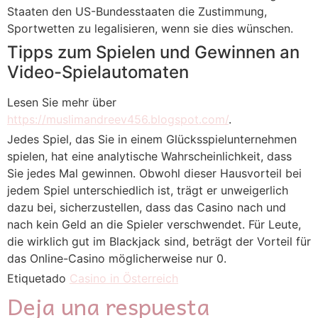
Staaten den US-Bundesstaaten die Zustimmung,
Sportwetten zu legalisieren, wenn sie dies wünschen.
Tipps zum Spielen und Gewinnen an
Video-Spielautomaten
Lesen Sie mehr über
https://muslimandreev456.blogspot.com/
.
Jedes Spiel, das Sie in einem Glücksspielunternehmen
spielen, hat eine analytische Wahrscheinlichkeit, dass
Sie jedes Mal gewinnen. Obwohl dieser
Hausvorteil
bei
jedem Spiel unterschiedlich ist, trägt er unweigerlich
dazu bei, sicherzustellen, dass das Casino nach und
nach kein Geld an die Spieler verschwendet. Für Leute,
die wirklich gut im Blackjack sind, beträgt der Vorteil für
das Online-Casino möglicherweise nur 0.
Etiquetado
Casino in Österreich
Deja una respuesta