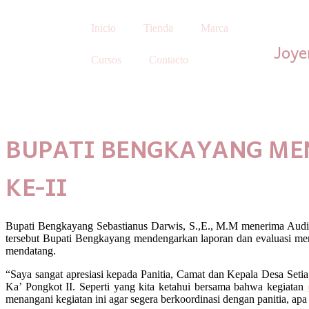
Inicio
Tienda
Marca
Joye
Cursos
Contacto
BUPATI BENGKAYANG MEN
KE-II
Bupati Bengkayang Sebastianus Darwis, S.,E., M.M menerima Audie
tersebut Bupati Bengkayang mendengarkan laporan dan evaluasi me
mendatang.
“Saya sangat apresiasi kepada Panitia, Camat dan Kepala Desa Seti
Ka’ Pongkot II. Seperti yang kita ketahui bersama bahwa kegiatan
menangani kegiatan ini agar segera berkoordinasi dengan panitia, a