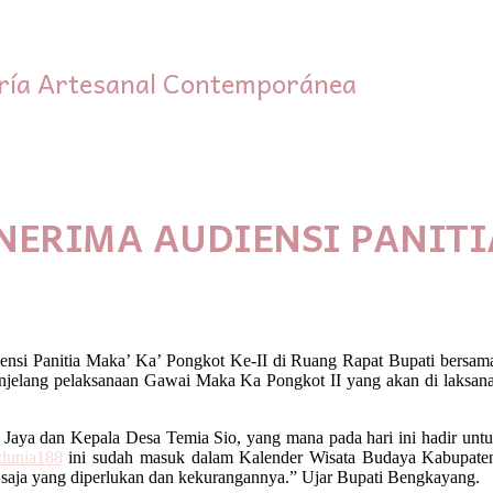
ría Artesanal Contemporánea
ERIMA AUDIENSI PANITI
nsi Panitia Maka’ Ka’ Pongkot Ke-II di Ruang Rapat Bupati bersam
njelang pelaksanaan Gawai Maka Ka Pongkot II yang akan di laksanak
a Jaya dan Kepala Desa Temia Sio, yang mana pada hari ini hadir untu
dunia188
ini sudah masuk dalam Kalender Wisata Budaya Kabupaten
pa saja yang diperlukan dan kekurangannya.” Ujar Bupati Bengkayang.