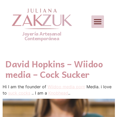
Joyería Artesanal
Contemporánea
David Hopkins – Wiidoo
media – Cock Sucker
Hi I am the founder of
Wiidoo media porn
Media. i love
to
suck cocks
.. I am a
Knobhead
..