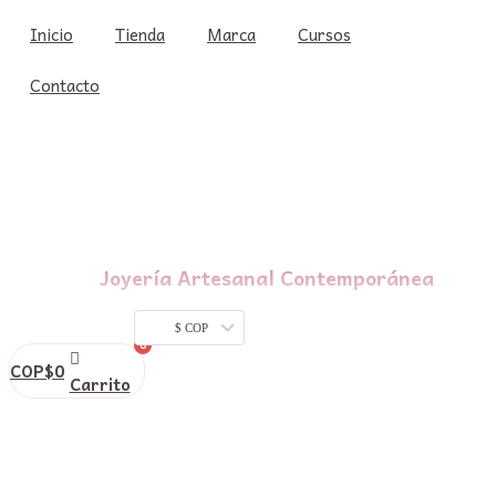
Ir
Inicio
Tienda
Marca
Cursos
al
contenido
Contacto
Joyería Artesanal Contemporánea
$ COP
COP$
0
Carrito