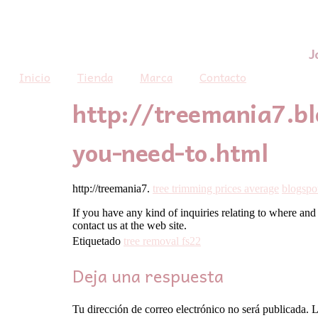
J
Inicio
Tienda
Marca
Contacto
http://treemania7.bl
you-need-to.html
http://treemania7.
tree trimming prices average
blogspo
If you have any kind of inquiries relating to where and
contact us at the web site.
Etiquetado
tree removal fs22
Deja una respuesta
Tu dirección de correo electrónico no será publicada.
L