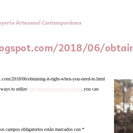
oyería Artesanal Contemporánea
ogspot.com/2018/06/obtain
t
.com/2018/06/obtaining-it-right-when-you-need-to.html
 ways to utilize
tree trimming prices average
, you can
os campos obligatorios están marcados con
*