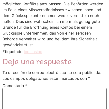
möglichen Konflikts anzupassen. Die Behörden werden
im Falle eines Missverständnisses zwischen Ihnen und
dem Glücksspielunternehmen weder vermitteln noch
helfen. Dies sind wahrscheinlich mehr als genug gute
Gründe für die Eröffnung eines Kontos bei einem
Glücksspielunternehmen, das von einer seriösen
Behörde verwaltet wird und bei dem Ihre Sicherheit
gewährleistet ist.
Etiquetado
ice casino
Deja una respuesta
Tu dirección de correo electrónico no será publicada.
Los campos obligatorios están marcados con
*
Comentario
*