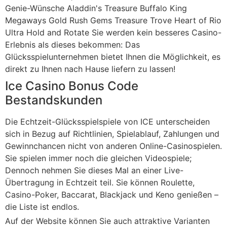
Genie-Wünsche Aladdin's Treasure Buffalo King
Megaways Gold Rush Gems Treasure Trove Heart of Rio
Ultra Hold and Rotate Sie werden kein besseres Casino-
Erlebnis als dieses bekommen: Das
Glücksspielunternehmen bietet Ihnen die Möglichkeit, es
direkt zu Ihnen nach Hause liefern zu lassen!
Ice Casino Bonus Code
Bestandskunden
Die Echtzeit-Glücksspielspiele von ICE unterscheiden
sich in Bezug auf Richtlinien, Spielablauf, Zahlungen und
Gewinnchancen nicht von anderen Online-Casinospielen.
Sie spielen immer noch die gleichen Videospiele;
Dennoch nehmen Sie dieses Mal an einer Live-
Übertragung in Echtzeit teil. Sie können Roulette,
Casino-Poker, Baccarat, Blackjack und Keno genießen –
die Liste ist endlos.
Auf der Website können Sie auch attraktive Varianten