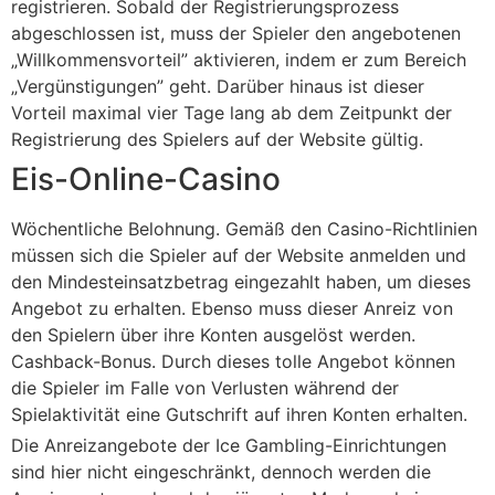
registrieren. Sobald der Registrierungsprozess
abgeschlossen ist, muss der Spieler den angebotenen
„Willkommensvorteil” aktivieren, indem er zum Bereich
„Vergünstigungen” geht. Darüber hinaus ist dieser
Vorteil maximal vier Tage lang ab dem Zeitpunkt der
Registrierung des Spielers auf der Website gültig.
Eis-Online-Casino
Wöchentliche Belohnung. Gemäß den Casino-Richtlinien
müssen sich die Spieler auf der Website anmelden und
den Mindesteinsatzbetrag eingezahlt haben, um dieses
Angebot zu erhalten. Ebenso muss dieser Anreiz von
den Spielern über ihre Konten ausgelöst werden.
Cashback-Bonus. Durch dieses tolle Angebot können
die Spieler im Falle von Verlusten während der
Spielaktivität eine Gutschrift auf ihren Konten erhalten.
Die Anreizangebote der Ice Gambling-Einrichtungen
sind hier nicht eingeschränkt, dennoch werden die