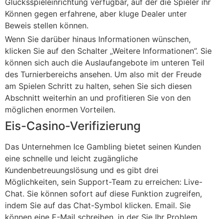
Glücksspieleinrichtung verfügbar, auf der die Spieler ihr
Können gegen erfahrene, aber kluge Dealer unter
Beweis stellen können.
Wenn Sie darüber hinaus Informationen wünschen,
klicken Sie auf den Schalter „Weitere Informationen”. Sie
können sich auch die Auslaufangebote im unteren Teil
des Turnierbereichs ansehen. Um also mit der Freude
am Spielen Schritt zu halten, sehen Sie sich diesen
Abschnitt weiterhin an und profitieren Sie von den
möglichen enormen Vorteilen.
Eis-Casino-Verifizierung
Das Unternehmen Ice Gambling bietet seinen Kunden
eine schnelle und leicht zugängliche
Kundenbetreuungslösung und es gibt drei
Möglichkeiten, sein Support-Team zu erreichen: Live-
Chat. Sie können sofort auf diese Funktion zugreifen,
indem Sie auf das Chat-Symbol klicken. Email. Sie
können eine E-Mail schreiben, in der Sie Ihr Problem