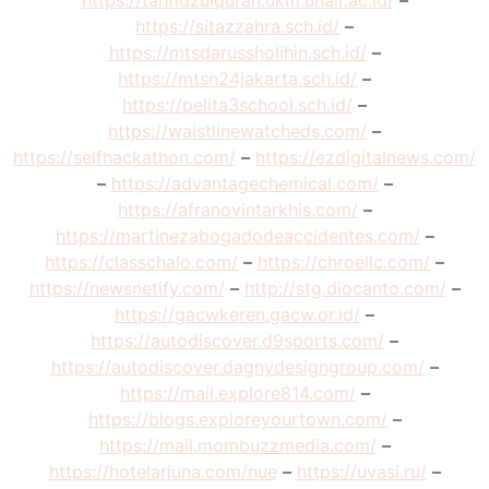
https://tahfidzulquran.ukm.unair.ac.id/
–
https://sitazzahra.sch.id/
–
https://mtsdarussholihin.sch.id/
–
https://mtsn24jakarta.sch.id/
–
https://pelita3school.sch.id/
–
https://waistlinewatcheds.com/
–
https://selfhackathon.com/
–
https://ezdigitalnews.com/
–
https://advantagechemical.com/
–
https://afranovintarkhis.com/
–
https://martinezabogadodeaccidentes.com/
–
https://classchalo.com/
–
https://chroellc.com/
–
https://newsnetify.com/
–
http://stg.diocanto.com/
–
https://gacwkeren.gacw.or.id/
–
https://autodiscover.d9sports.com/
–
https://autodiscover.dagnydesigngroup.com/
–
https://mail.explore814.com/
–
https://blogs.exploreyourtown.com/
–
https://mail.mombuzzmedia.com/
–
https://hotelarjuna.com/nue
–
https://uvasi.ru/
–