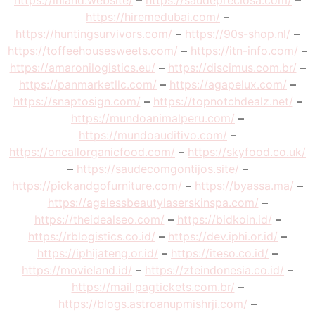
https://inland.website/
–
https://saudepreciosa.com/
–
https://hiremedubai.com/
–
https://huntingsurvivors.com/
–
https://90s-shop.nl/
–
https://toffeehousesweets.com/
–
https://itn-info.com/
–
https://amaronilogistics.eu/
–
https://discimus.com.br/
–
https://panmarketllc.com/
–
https://agapelux.com/
–
https://snaptosign.com/
–
https://topnotchdealz.net/
–
https://mundoanimalperu.com/
–
https://mundoauditivo.com/
–
https://oncallorganicfood.com/
–
https://skyfood.co.uk/
–
https://saudecomgontijos.site/
–
https://pickandgofurniture.com/
–
https://byassa.ma/
–
https://agelessbeautylaserskinspa.com/
–
https://theidealseo.com/
–
https://bidkoin.id/
–
https://rblogistics.co.id/
–
https://dev.iphi.or.id/
–
https://iphijateng.or.id/
–
https://iteso.co.id/
–
https://movieland.id/
–
https://zteindonesia.co.id/
–
https://mail.pagtickets.com.br/
–
https://blogs.astroanupmishrji.com/
–