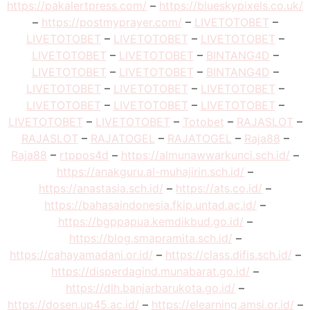
https://pakalertpress.com/
–
https://blueskypixels.co.uk/
–
https://postmyprayer.com/
–
LIVETOTOBET
–
LIVETOTOBET
–
LIVETOTOBET
–
LIVETOTOBET
–
LIVETOTOBET
–
LIVETOTOBET
–
BINTANG4D
–
LIVETOTOBET
–
LIVETOTOBET
–
BINTANG4D
–
LIVETOTOBET
–
LIVETOTOBET
–
LIVETOTOBET
–
LIVETOTOBET
–
LIVETOTOBET
–
LIVETOTOBET
–
LIVETOTOBET
–
LIVETOTOBET
–
Totobet
–
RAJASLOT
–
RAJASLOT
–
RAJATOGEL
–
RAJATOGEL
–
Raja88
–
Raja88
–
rtppos4d
–
https://almunawwarkunci.sch.id/
–
https://anakguru.al-muhajirin.sch.id/
–
https://anastasia.sch.id/
–
https://ats.co.id/
–
https://bahasaindonesia.fkip.untad.ac.id/
–
https://bgppapua.kemdikbud.go.id/
–
https://blog.smapramita.sch.id/
–
https://cahayamadani.or.id/
–
https://class.difis.sch.id/
–
https://disperdagind.munabarat.go.id/
–
https://dlh.banjarbarukota.go.id/
–
https://dosen.up45.ac.id/
–
https://elearning.amsi.or.id/
–