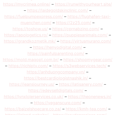
https://mycrimea.online/
–
https://runwithyourheart.site/
–
https://laidegoldskinclinic.com/
–
https://fuelpumpexpress.com/
–
https://flughafen-taxi-
muenchen.com/
–
https://2z25.com/
–
https://toshow.us/
–
https://cprnabzino.com/
–
https://apologetics.ro/
–
https://puppiesanimals.com/
–
https://grandkozmetik.mk/
–
https://virtusmurano.com/
–
https://henyodigital.com/
–
https://painfulparenting.com/
–
https://mold.maqopt.com.br/
–
https://shopmygear.com/
–
https://richiptv.com/
–
https://s3webservices.tech/
–
https://anhduongcompany.vn/
–
https://bestcardiologistnashik.in/
–
https://jeansjourney.us/
–
https://latisanery.com/
–
https://edeyselldigitals.com/
–
https://lynxlolerservices.co.uk/
–
https://theonenews.in/
–
https://veganscure.com/
–
https://baizelshoecare.co.za/
–
https://kmh-tea.com/
–