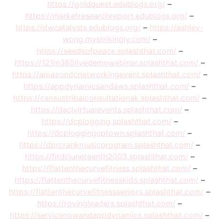
https://goldquest.edublogs.org/
–
https://marketresearchreport.edublogs.org/
–
https://dwcatalysts.edublogs.org/
–
https://ashley-
wong.mystrikingly.com/
–
https://seedsofpeace.splashthat.com/
–
https://121m365livedemowebinar.splashthat.com/
–
https://amazondcnetworkingevent.splashthat.com/
–
https://appdynamicsandaws.splashthat.com/
–
https://censustribalconsultationak.splashthat.com/
–
https://daclvirtualevents.splashthat.com/
–
https://dcplogging.splashthat.com/
–
https://dcplogginguptown.splashthat.com/
–
https://dprcrankmusicprogram.splashthat.com/
–
https://fitdcjuneteenth2003.splashthat.com/
–
https://flattenthecurvefitness.splashthat.com/
–
https://flattenthecurvefitnesskids.splashthat.com/
–
https://flattenthecurvefitnessseniors.splashthat.com/
–
https://rovingleaders.splashthat.com/
–
https://servicenowandappdynamics.splashthat.com/
–