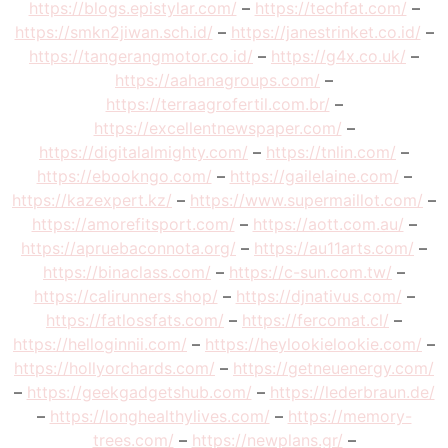
https://blogs.epistylar.com/
–
https://techfat.com/
–
https://smkn2jiwan.sch.id/
–
https://janestrinket.co.id/
–
https://tangerangmotor.co.id/
–
https://g4x.co.uk/
–
https://aahanagroups.com/
–
https://terraagrofertil.com.br/
–
https://excellentnewspaper.com/
–
https://digitalalmighty.com/
–
https://tnlin.com/
–
https://ebookngo.com/
–
https://gailelaine.com/
–
https://kazexpert.kz/
–
https://www.supermaillot.com/
–
https://amorefitsport.com/
–
https://aott.com.au/
–
https://apruebaconnota.org/
–
https://au11arts.com/
–
https://binaclass.com/
–
https://c-sun.com.tw/
–
https://calirunners.shop/
–
https://djnativus.com/
–
https://fatlossfats.com/
–
https://fercomat.cl/
–
https://helloginnii.com/
–
https://heylookielookie.com/
–
https://hollyorchards.com/
–
https://getneuenergy.com/
–
https://geekgadgetshub.com/
–
https://lederbraun.de/
–
https://longhealthylives.com/
–
https://memory-
trees.com/
–
https://newplans.gr/
–