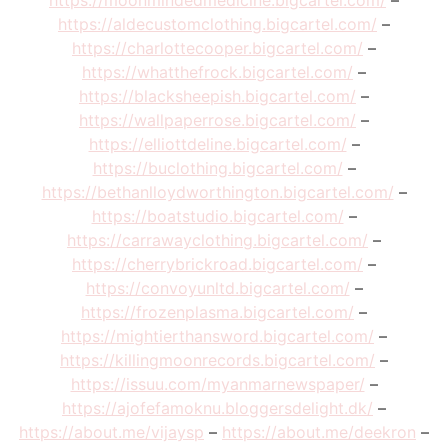
https://moonmindedmedicine.bigcartel.com/
–
https://aldecustomclothing.bigcartel.com/
–
https://charlottecooper.bigcartel.com/
–
https://whatthefrock.bigcartel.com/
–
https://blacksheepish.bigcartel.com/
–
https://wallpaperrose.bigcartel.com/
–
https://elliottdeline.bigcartel.com/
–
https://buclothing.bigcartel.com/
–
https://bethanlloydworthington.bigcartel.com/
–
https://boatstudio.bigcartel.com/
–
https://carrawayclothing.bigcartel.com/
–
https://cherrybrickroad.bigcartel.com/
–
https://convoyunltd.bigcartel.com/
–
https://frozenplasma.bigcartel.com/
–
https://mightierthansword.bigcartel.com/
–
https://killingmoonrecords.bigcartel.com/
–
https://issuu.com/myanmarnewspaper/
–
https://ajofefamoknu.bloggersdelight.dk/
–
https://about.me/vijaysp
–
https://about.me/deekron
–