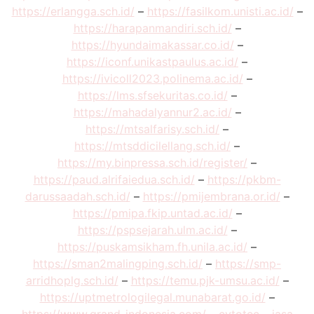
https://erlangga.sch.id/
–
https://fasilkom.unisti.ac.id/
–
https://harapanmandiri.sch.id/
–
https://hyundaimakassar.co.id/
–
https://iconf.unikastpaulus.ac.id/
–
https://ivicoll2023.polinema.ac.id/
–
https://lms.sfsekuritas.co.id/
–
https://mahadalyannur2.ac.id/
–
https://mtsalfarisy.sch.id/
–
https://mtsddicilellang.sch.id/
–
https://my.binpressa.sch.id/register/
–
https://paud.alrifaiedua.sch.id/
–
https://pkbm-
darussaadah.sch.id/
–
https://pmijembrana.or.id/
–
https://pmipa.fkip.untad.ac.id/
–
https://pspsejarah.ulm.ac.id/
–
https://puskamsikham.fh.unila.ac.id/
–
https://sman2malingping.sch.id/
–
https://smp-
arridhoplg.sch.id/
–
https://temu.pjk-umsu.ac.id/
–
https://uptmetrologilegal.munabarat.go.id/
–