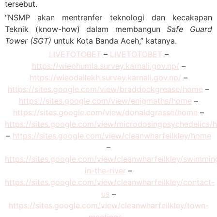
tersebut.
“NSMP akan mentranfer teknologi dan kecakapan
Teknik (know-how) dalam membangun
Safe Guard
Tower (SGT)
untuk Kota Banda Aceh,” katanya.
LIVETOTOBET
–
LIVETOTOBET
–
https://wieohumla.survey.karnali.gov.np/
–
https://wieodailekh.survey.karnali.gov.np/
–
https://sites.google.com/view/braddockgrease/home
–
https://sites.google.com/view/enigmaths/home
–
https://sites.google.com/view/donaldgrasse/home
–
https://sites.google.com/view/microdosingpsychedelics
–
https://sites.google.com/view/cleanwharfeilkley/home
–
https://sites.google.com/view/cleanwharfeilkley/swimmin
in-the-river
–
https://sites.google.com/view/cleanwharfeilkley/contact-
us
–
https://sites.google.com/view/cleanwharfeilkley/town-