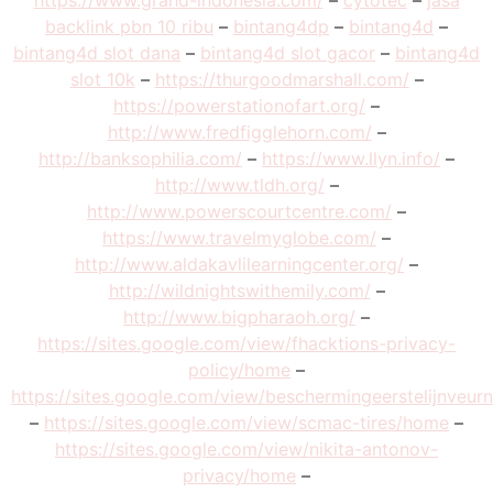
https://www.grand-indonesia.com/
–
cytotec
–
jasa
backlink pbn 10 ribu
–
bintang4dp
–
bintang4d
–
bintang4d slot dana
–
bintang4d slot gacor
–
bintang4d
slot 10k
–
https://thurgoodmarshall.com/
–
https://powerstationofart.org/
–
http://www.fredfigglehorn.com/
–
http://banksophilia.com/
–
https://www.llyn.info/
–
http://www.tldh.org/
–
http://www.powerscourtcentre.com/
–
https://www.travelmyglobe.com/
–
http://www.aldakavlilearningcenter.org/
–
http://wildnightswithemily.com/
–
http://www.bigpharaoh.org/
–
https://sites.google.com/view/fhacktions-privacy-
policy/home
–
https://sites.google.com/view/beschermingeerstelijnveu
–
https://sites.google.com/view/scmac-tires/home
–
https://sites.google.com/view/nikita-antonov-
privacy/home
–