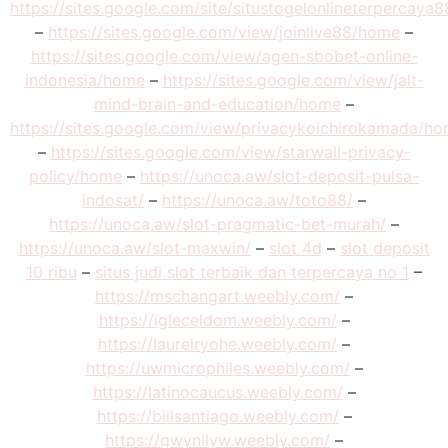
https://sites.google.com/site/situstogelonlineterpercaya
–
https://sites.google.com/view/joinlive88/home
–
https://sites.google.com/view/agen-sbobet-online-
indonesia/home
–
https://sites.google.com/view/jalt-
mind-brain-and-education/home
–
https://sites.google.com/view/privacykoichirokamada/h
–
https://sites.google.com/view/starwall-privacy-
policy/home
–
https://unoca.aw/slot-deposit-pulsa-
indosat/
–
https://unoca.aw/toto88/
–
https://unoca.aw/slot-pragmatic-bet-murah/
–
https://unoca.aw/slot-maxwin/
–
slot 4d
–
slot deposit
10 ribu
–
situs judi slot terbaik dan terpercaya no 1
–
https://mschangart.weebly.com/
–
https://igleceldom.weebly.com/
–
https://laurelryohe.weebly.com/
–
https://uwmicrophiles.weebly.com/
–
https://latinocaucus.weebly.com/
–
https://billsantiago.weebly.com/
–
https://gwynllyw.weebly.com/
–