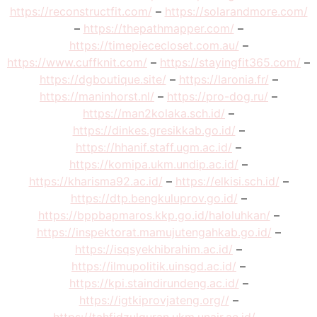
https://reconstructfit.com/
–
https://solarandmore.com/
–
https://thepathmapper.com/
–
https://timepiececloset.com.au/
–
https://www.cuffknit.com/
–
https://stayingfit365.com/
–
https://dgboutique.site/
–
https://laronia.fr/
–
https://maninhorst.nl/
–
https://pro-dog.ru/
–
https://man2kolaka.sch.id/
–
https://dinkes.gresikkab.go.id/
–
https://hhanif.staff.ugm.ac.id/
–
https://komipa.ukm.undip.ac.id/
–
https://kharisma92.ac.id/
–
https://elkisi.sch.id/
–
https://dtp.bengkuluprov.go.id/
–
https://bppbapmaros.kkp.go.id/haloluhkan/
–
https://inspektorat.mamujutengahkab.go.id/
–
https://isqsyekhibrahim.ac.id/
–
https://ilmupolitik.uinsgd.ac.id/
–
https://kpi.staindirundeng.ac.id/
–
https://igtkiprovjateng.org//
–