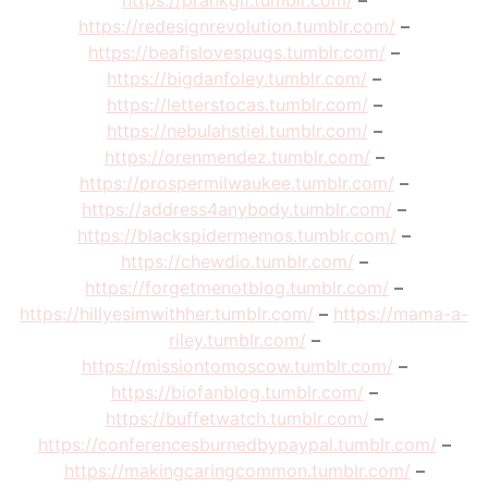
https://prankgif.tumblr.com/
–
https://redesignrevolution.tumblr.com/
–
https://beafislovespugs.tumblr.com/
–
https://bigdanfoley.tumblr.com/
–
https://letterstocas.tumblr.com/
–
https://nebulahstiel.tumblr.com/
–
https://orenmendez.tumblr.com/
–
https://prospermilwaukee.tumblr.com/
–
https://address4anybody.tumblr.com/
–
https://blackspidermemos.tumblr.com/
–
https://chewdio.tumblr.com/
–
https://forgetmenotblog.tumblr.com/
–
https://hillyesimwithher.tumblr.com/
–
https://mama-a-
riley.tumblr.com/
–
https://missiontomoscow.tumblr.com/
–
https://biofanblog.tumblr.com/
–
https://buffetwatch.tumblr.com/
–
https://conferencesburnedbypaypal.tumblr.com/
–
https://makingcaringcommon.tumblr.com/
–