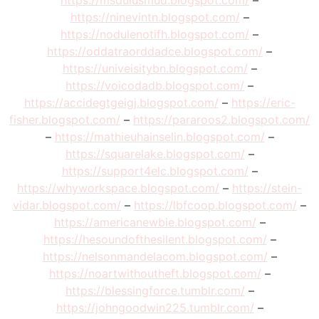
https://msdulusmud.blogspot.com/
–
https://ninevintn.blogspot.com/
–
https://nodulenotifh.blogspot.com/
–
https://oddatraorddadce.blogspot.com/
–
https://univeisitybn.blogspot.com/
–
https://voicodadb.blogspot.com/
–
https://accidegtgeigj.blogspot.com/
–
https://eric-
fisher.blogspot.com/
–
https://pararoos2.blogspot.com/
–
https://mathieuhainselin.blogspot.com/
–
https://squarelake.blogspot.com/
–
https://support4elc.blogspot.com/
–
https://whyworkspace.blogspot.com/
–
https://stein-
vidar.blogspot.com/
–
https://lbfcoop.blogspot.com/
–
https://americanewbie.blogspot.com/
–
https://hesoundofthesilent.blogspot.com/
–
https://nelsonmandelacom.blogspot.com/
–
https://noartwithoutheft.blogspot.com/
–
https://blessingforce.tumblr.com/
–
https://johngoodwin225.tumblr.com/
–