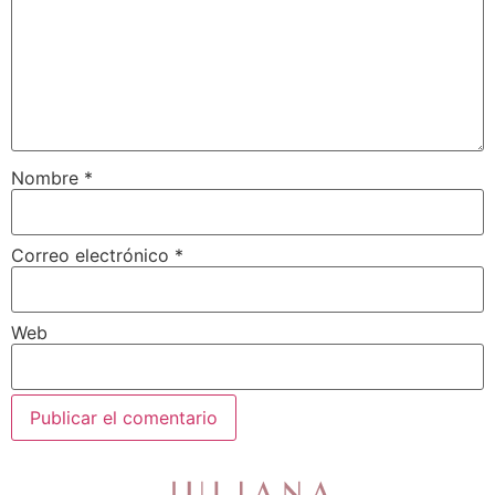
Nombre
*
Correo electrónico
*
Web