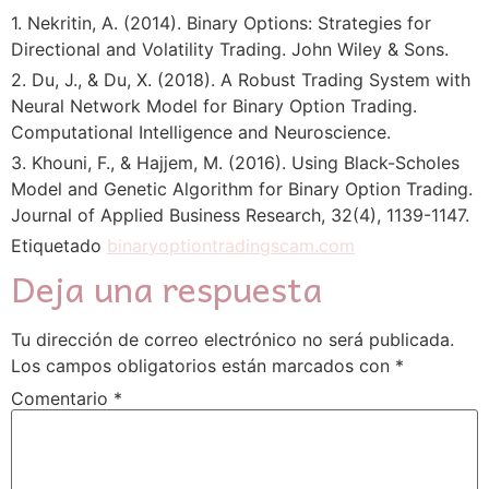
1. Nekritin, A. (2014). Binary Options: Strategies for
Directional and Volatility Trading. John Wiley & Sons.
2. Du, J., & Du, X. (2018). A Robust Trading System with
Neural Network Model for Binary Option Trading.
Computational Intelligence and Neuroscience.
3. Khouni, F., & Hajjem, M. (2016). Using Black-Scholes
Model and Genetic Algorithm for Binary Option Trading.
Journal of Applied Business Research, 32(4), 1139-1147.
Etiquetado
binaryoptiontradingscam.com
Deja una respuesta
Tu dirección de correo electrónico no será publicada.
Los campos obligatorios están marcados con
*
Comentario
*