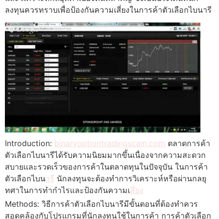
ลงทุนควรทราบเพื่อป้องกันความเสี่ยงในการค้าตัวเลือกไบนารี
Introduction:
binaryoptiontradingscam.com
ตลาดการค้า
ตัวเลือกไบนารีได้รับความนิยมมากขึ้นเนื่องจากความสะดวก
สบายและรวดเร็วของการค้าในตลาดทุนในปัจจุบัน ในการค้า
ตัวเลือกไบน
ารี
นักลงทุนจะต้องทำการวิเคราะห์หรือผ่านกลยุ
ทศาในการทำกำไรและป้องกันความเ
สี่ยง
Methods: วิธีการค้าตัวเลือกไบนารีมีขั้นตอนที่ต้องทำควร
สอดคล้องกับโปรแกรมที่นักลงทุนใช้ในการค้า การค้าตัวเลือก