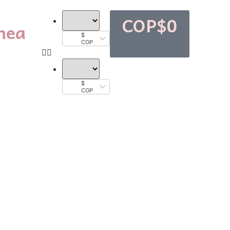
COP$
0
nea
$
COP
$
COP