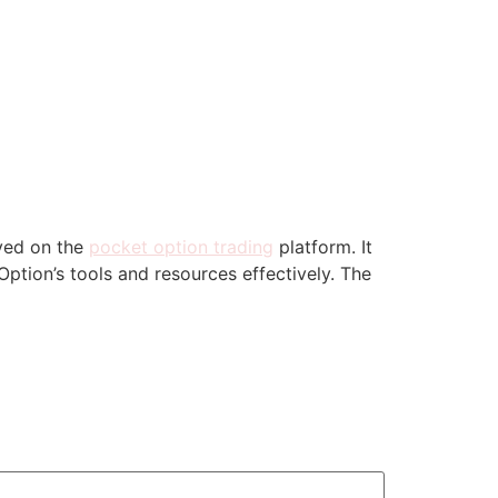
oyed on the
pocket option trading
platform. It
ption’s tools and resources effectively. The