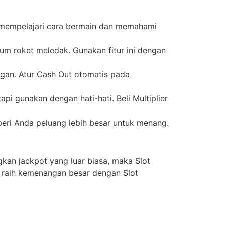
k mempelajari cara bermain dan memahami
roket meledak. Gunakan fitur ini dengan
gan. Atur Cash Out otomatis pada
pi gunakan dengan hati-hati. Beli Multiplier
ri Anda peluang lebih besar untuk menang.
an jackpot yang luar biasa, maka Slot
n raih kemenangan besar dengan Slot