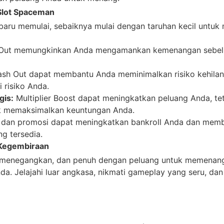
lot Spaceman
aru memulai, sebaiknya mulai dengan taruhan kecil untu
ut memungkinkan Anda mengamankan kemenangan sebelum 
sh Out dapat membantu Anda meminimalkan risiko kehilan
 risiko Anda.
gis:
Multiplier Boost dapat meningkatkan peluang Anda, teta
uk memaksimalkan keuntungan Anda.
dan promosi dapat meningkatkan bankroll Anda dan membe
g tersedia.
 Kegembiraan
, menegangkan, dan penuh dengan peluang untuk memenangk
da. Jelajahi luar angkasa, nikmati gameplay yang seru, da