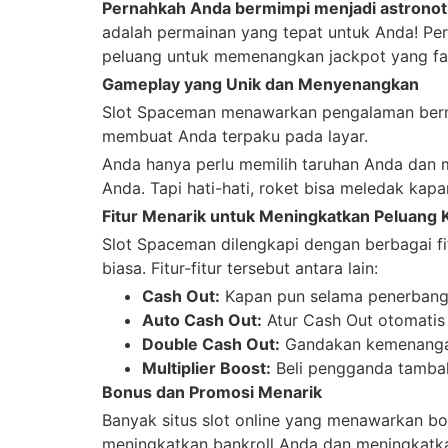
Pernahkah Anda bermimpi menjadi astronot d
adalah permainan yang tepat untuk Anda! Pe
peluang untuk memenangkan jackpot yang fan
Gameplay yang Unik dan Menyenangkan
Slot Spaceman menawarkan pengalaman berma
membuat Anda terpaku pada layar.
Anda hanya perlu memilih taruhan Anda dan 
Anda. Tapi hati-hati, roket bisa meledak ka
Fitur Menarik untuk Meningkatkan Peluan
Slot Spaceman dilengkapi dengan berbagai 
biasa. Fitur-fitur tersebut antara lain:
Cash Out:
Kapan pun selama penerbang
Auto Cash Out:
Atur Cash Out otomatis 
Double Cash Out:
Gandakan kemenangan
Multiplier Boost:
Beli pengganda tamba
Bonus dan Promosi Menarik
Banyak situs slot online yang menawarkan b
meningkatkan bankroll Anda dan meningkatk