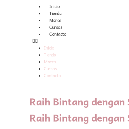
Inicio
Tienda
Marca
Cursos
Contacto
Inicio
Tienda
Marca
Cursos
Contacto
Raih Bintang dengan
Raih Bintang dengan