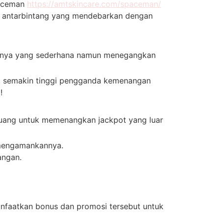
paceman
https://amtskincare.com/spaceman/
n antarbintang yang mendebarkan dengan
aynya yang sederhana namun menegangkan
g, semakin tinggi pengganda kemenangan
!
luang untuk memenangkan jackpot yang luar
mengamankannya.
angan.
nfaatkan bonus dan promosi tersebut untuk