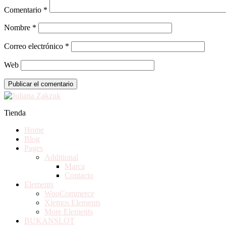
Comentario
*
Nombre
*
Correo electrónico
*
Web
Tienda
Home
Blog
Pages
Additional
Marca
Contacto
Elements
WooCommerce
Xtemos Elements
More Elements
BUKANSLOT