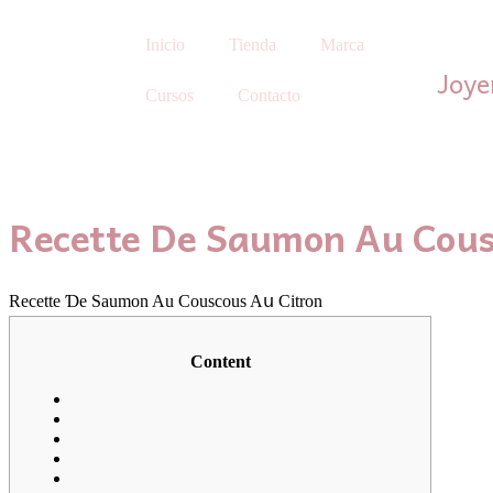
Inicio
Tienda
Marca
Joye
Cursos
Contacto
Recette De Saumon Au Cous
Recette Ɗe Saumon Au Couscous Aս Citron
Contеnt