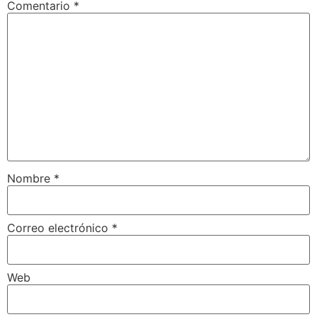
Comentario
*
Nombre
*
Correo electrónico
*
Web