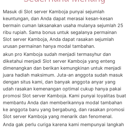
Masuk di Slot server Kamboja punyai sejumlah
keuntungan, dan Anda dapat merasai kesan-kesan
bermain cuman laksanakan usaha mulanya sejumlah 25
ribu rupiah. Sama bonus untuk segalanya permainan
Slot server Kamboja, Anda dapat rasakan sejumlah
urusan permainan hanya modal tambahan.
akun pro Kamboja sudah menjadi termasyhur dan
diketahui menjadi Slot server Kamboja yang enteng
dimenangkan dan berikan kemungkinan untuk menjadi
juara hadiah maksimum. Juta-an anggota sudah masuk
dengan situs kami, dan banyak anggota anyar yang
udah rasakan kemenangan optimal cukup hanya pakai
promosi Slot server Kamboja. Kami punyai loyalitas buat
membantu Anda dan memberikannya modal tambahan
ke anggota baru yang bergabung, dan rasakan promosi
Slot server Kamboja yang menarik dan fenomenal.
Anda gak perlu curiga karena kami mempunyai langkah