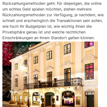
Rückzahlungsmethoden geht: Für diejenigen, die online
um echtes Geld spielen möchten, stehen mehrere
Rückzahlungsmethoden zur Verfügung, je nachdem, wie
schnell und erschwinglich die Transaktionen sein sollen,
wie hoch Ihr Budgetplan ist, wie wichtig Ihnen die
Privatsphäre genau ist und welche rechtlichen
Einschränkungen an Ihrem Standort gelten können.