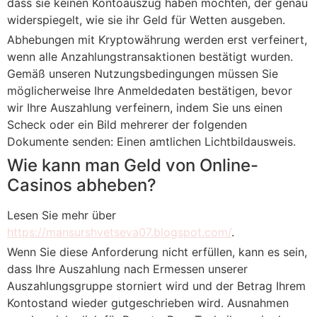
dass sie keinen Kontoauszug haben möchten, der genau
widerspiegelt, wie sie ihr Geld für Wetten ausgeben.
Abhebungen mit Kryptowährung werden erst verfeinert,
wenn alle Anzahlungstransaktionen bestätigt wurden.
Gemäß unseren
Nutzungsbedingungen
müssen Sie
möglicherweise Ihre Anmeldedaten bestätigen, bevor
wir Ihre Auszahlung verfeinern, indem Sie uns einen
Scheck oder ein Bild mehrerer der folgenden
Dokumente senden: Einen amtlichen Lichtbildausweis.
Wie kann man Geld von Online-
Casinos abheben?
Lesen Sie mehr über
https://mansurshvetseva07.blogspot.com/
.
Wenn Sie diese Anforderung nicht erfüllen, kann es sein,
dass Ihre Auszahlung nach Ermessen unserer
Auszahlungsgruppe storniert wird und der Betrag Ihrem
Kontostand wieder gutgeschrieben wird. Ausnahmen