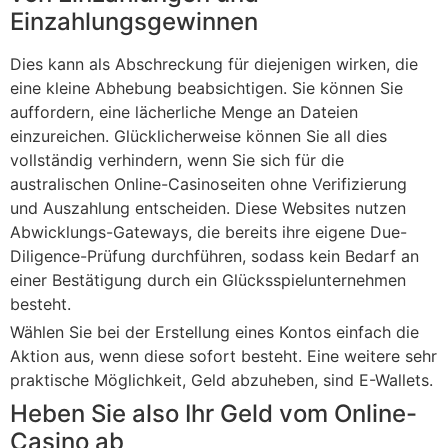
Einzahlungsgewinnen
Dies kann als Abschreckung für diejenigen wirken, die
eine kleine Abhebung beabsichtigen. Sie können Sie
auffordern, eine lächerliche Menge an Dateien
einzureichen. Glücklicherweise können Sie all dies
vollständig verhindern, wenn Sie sich für
die
australischen Online-Casinoseiten ohne Verifizierung
und Auszahlung
entscheiden. Diese Websites nutzen
Abwicklungs-Gateways, die bereits ihre eigene Due-
Diligence-Prüfung durchführen, sodass kein Bedarf an
einer Bestätigung durch ein Glücksspielunternehmen
besteht.
Wählen Sie bei der Erstellung eines Kontos einfach die
Aktion aus, wenn diese sofort besteht. Eine weitere sehr
praktische Möglichkeit, Geld abzuheben, sind E-Wallets.
Heben Sie also Ihr Geld vom Online-
Casino ab