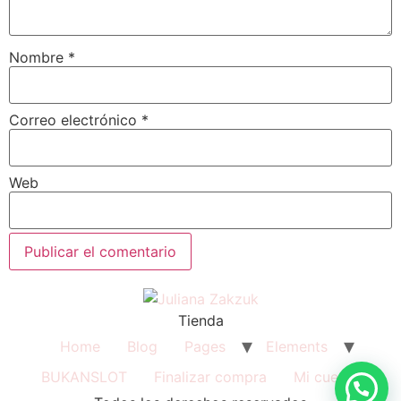
Nombre
*
Correo electrónico
*
Web
Tienda
Home
Blog
Pages
Elements
BUKANSLOT
Finalizar compra
Mi cuenta