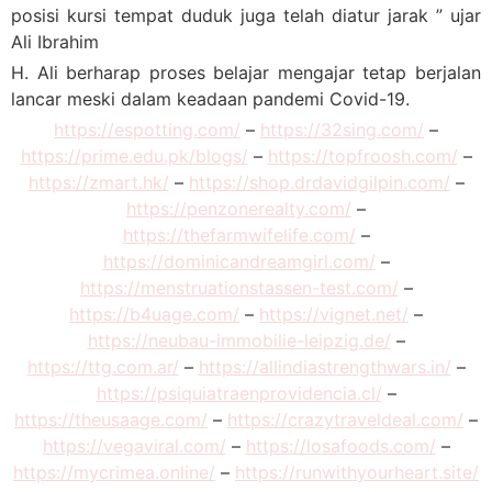
posisi kursi tempat duduk juga telah diatur jarak ” ujar
Ali Ibrahim
H. Ali berharap proses belajar mengajar tetap berjalan
lancar meski dalam keadaan pandemi Covid-19.
https://espotting.com/
–
https://32sing.com/
–
https://prime.edu.pk/blogs/
–
https://topfroosh.com/
–
https://zmart.hk/
–
https://shop.drdavidgilpin.com/
–
https://penzonerealty.com/
–
https://thefarmwifelife.com/
–
https://dominicandreamgirl.com/
–
https://menstruationstassen-test.com/
–
https://b4uage.com/
–
https://vignet.net/
–
https://neubau-immobilie-leipzig.de/
–
https://ttg.com.ar/
–
https://allindiastrengthwars.in/
–
https://psiquiatraenprovidencia.cl/
–
https://theusaage.com/
–
https://crazytraveldeal.com/
–
https://vegaviral.com/
–
https://losafoods.com/
–
https://mycrimea.online/
–
https://runwithyourheart.site/