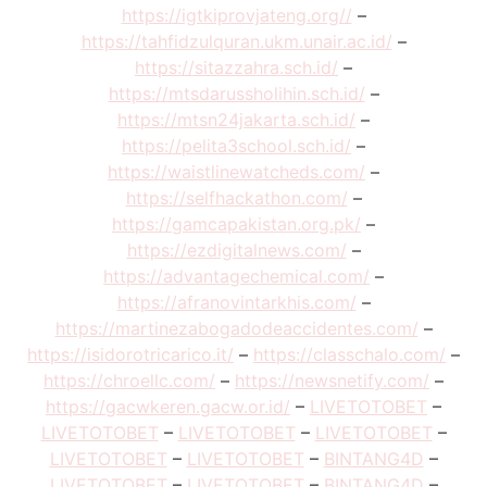
https://igtkiprovjateng.org//
–
https://tahfidzulquran.ukm.unair.ac.id/
–
https://sitazzahra.sch.id/
–
https://mtsdarussholihin.sch.id/
–
https://mtsn24jakarta.sch.id/
–
https://pelita3school.sch.id/
–
https://waistlinewatcheds.com/
–
https://selfhackathon.com/
–
https://gamcapakistan.org.pk/
–
https://ezdigitalnews.com/
–
https://advantagechemical.com/
–
https://afranovintarkhis.com/
–
https://martinezabogadodeaccidentes.com/
–
https://isidorotricarico.it/
–
https://classchalo.com/
–
https://chroellc.com/
–
https://newsnetify.com/
–
https://gacwkeren.gacw.or.id/
–
LIVETOTOBET
–
LIVETOTOBET
–
LIVETOTOBET
–
LIVETOTOBET
–
LIVETOTOBET
–
LIVETOTOBET
–
BINTANG4D
–
LIVETOTOBET
–
LIVETOTOBET
–
BINTANG4D
–