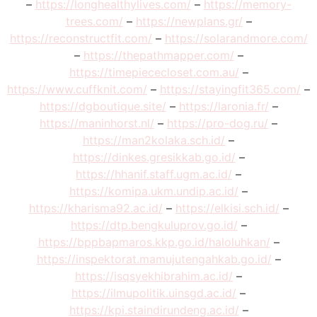
–
https://longhealthylives.com/
–
https://memory-
trees.com/
–
https://newplans.gr/
–
https://reconstructfit.com/
–
https://solarandmore.com/
–
https://thepathmapper.com/
–
https://timepiececloset.com.au/
–
https://www.cuffknit.com/
–
https://stayingfit365.com/
–
https://dgboutique.site/
–
https://laronia.fr/
–
https://maninhorst.nl/
–
https://pro-dog.ru/
–
https://man2kolaka.sch.id/
–
https://dinkes.gresikkab.go.id/
–
https://hhanif.staff.ugm.ac.id/
–
https://komipa.ukm.undip.ac.id/
–
https://kharisma92.ac.id/
–
https://elkisi.sch.id/
–
https://dtp.bengkuluprov.go.id/
–
https://bppbapmaros.kkp.go.id/haloluhkan/
–
https://inspektorat.mamujutengahkab.go.id/
–
https://isqsyekhibrahim.ac.id/
–
https://ilmupolitik.uinsgd.ac.id/
–
https://kpi.staindirundeng.ac.id/
–