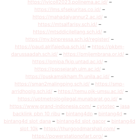
https://ivicoll2023.polinema.ac.id/
–
https://lms.sfsekuritas.co.id/
–
https://mahadalyannur2.ac.id/
–
https://mtsalfarisy.sch.id/
–
https://mtsddicilellang.sch.id/
–
https://my.binpressa.sch.id/register/
–
https://paud.alrifaiedua.sch.id/
–
https://pkbm-
darussaadah.sch.id/
–
https://pmijembrana.or.id/
–
https://pmipa.fkip.untad.ac.id/
–
https://pspsejarah.ulm.ac.id/
–
https://puskamsikham.fh.unila.ac.id/
–
https://sman2malingping.sch.id/
–
https://smp-
arridhoplg.sch.id/
–
https://temu.pjk-umsu.ac.id/
–
https://uptmetrologilegal.munabarat.go.id/
–
https://www.grand-indonesia.com/
–
cytotec
–
jasa
backlink pbn 10 ribu
–
bintang4dp
–
bintang4d
–
bintang4d slot dana
–
bintang4d slot gacor
–
bintang4d
slot 10k
–
https://thurgoodmarshall.com/
–
https://powerstationofart.org/
–