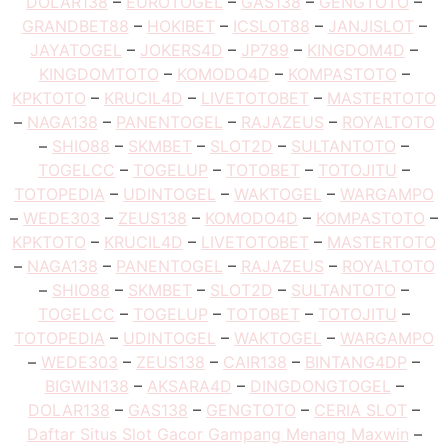
DOLAR138
–
EUROTOGEL
–
GAS138
–
GENGTOTO
–
GRANDBET88
–
HOKIBET
–
ICSLOT88
–
JANJISLOT
–
JAYATOGEL
–
JOKERS4D
–
JP789
–
KINGDOM4D
–
KINGDOMTOTO
–
KOMODO4D
–
KOMPASTOTO
–
KPKTOTO
–
KRUCIL4D
–
LIVETOTOBET
–
MASTERTOTO
–
NAGA138
–
PANENTOGEL
–
RAJAZEUS
–
ROYALTOTO
–
SHIO88
–
SKMBET
–
SLOT2D
–
SULTANTOTO
–
TOGELCC
–
TOGELUP
–
TOTOBET
–
TOTOJITU
–
TOTOPEDIA
–
UDINTOGEL
–
WAKTOGEL
–
WARGAMPO
–
WEDE303
–
ZEUS138
–
KOMODO4D
–
KOMPASTOTO
–
KPKTOTO
–
KRUCIL4D
–
LIVETOTOBET
–
MASTERTOTO
–
NAGA138
–
PANENTOGEL
–
RAJAZEUS
–
ROYALTOTO
–
SHIO88
–
SKMBET
–
SLOT2D
–
SULTANTOTO
–
TOGELCC
–
TOGELUP
–
TOTOBET
–
TOTOJITU
–
TOTOPEDIA
–
UDINTOGEL
–
WAKTOGEL
–
WARGAMPO
–
WEDE303
–
ZEUS138
–
CAIR138
–
BINTANG4DP
–
BIGWIN138
–
AKSARA4D
–
DINGDONGTOGEL
–
DOLAR138
–
GAS138
–
GENGTOTO
–
CERIA SLOT
–
Daftar Situs Slot Gacor Gampang Menang Maxwin
–