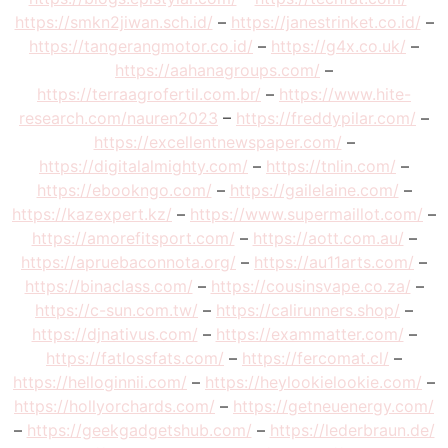
https://smkn2jiwan.sch.id/
–
https://janestrinket.co.id/
–
https://tangerangmotor.co.id/
–
https://g4x.co.uk/
–
https://aahanagroups.com/
–
https://terraagrofertil.com.br/
–
https://www.hite-
research.com/nauren2023
–
https://freddypilar.com/
–
https://excellentnewspaper.com/
–
https://digitalalmighty.com/
–
https://tnlin.com/
–
https://ebookngo.com/
–
https://gailelaine.com/
–
https://kazexpert.kz/
–
https://www.supermaillot.com/
–
https://amorefitsport.com/
–
https://aott.com.au/
–
https://apruebaconnota.org/
–
https://au11arts.com/
–
https://binaclass.com/
–
https://cousinsvape.co.za/
–
https://c-sun.com.tw/
–
https://calirunners.shop/
–
https://djnativus.com/
–
https://exammatter.com/
–
https://fatlossfats.com/
–
https://fercomat.cl/
–
https://helloginnii.com/
–
https://heylookielookie.com/
–
https://hollyorchards.com/
–
https://getneuenergy.com/
–
https://geekgadgetshub.com/
–
https://lederbraun.de/