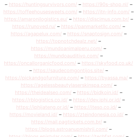
–
https://huntingsurvivors.com/
–
https://90s-shop.nl/
–
https://toffeehousesweets.com/
–
https://itn-info.com/
–
https://amaronilogistics.eu/
–
https://discimus.com.br/
–
https://runoved.ru/
–
https://panmarketllc.com/
–
https://agapelux.com/
–
https://snaptosign.com/
–
https://topnotchdealz.net/
–
https://mundoanimalperu.com/
–
https://mundoauditivo.com/
–
https://oncallorganicfood.com/
–
https://skyfood.co.uk/
–
https://saudecomgontijos.site/
–
https://pickandgofurniture.com/
–
https://byassa.ma/
–
https://agelessbeautylaserskinspa.com/
–
https://theidealseo.com/
–
https://bidkoin.id/
–
https://rblogistics.co.id/
–
https://dev.iphi.or.id/
–
https://iphijateng.or.id/
–
https://iteso.co.id/
–
https://movieland.id/
–
https://zteindonesia.co.id/
–
https://mail.pagtickets.com.br/
–
https://blogs.astroanupmishrji.com/
–
https://blogs.epistylar.com/
–
https://techfat.com/
–