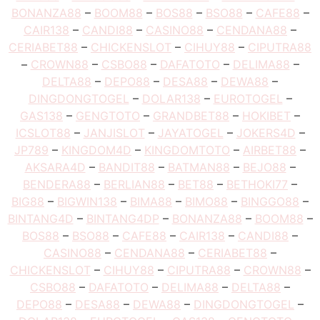
BONANZA88
–
BOOM88
–
BOS88
–
BSO88
–
CAFE88
–
CAIR138
–
CANDI88
–
CASINO88
–
CENDANA88
–
CERIABET88
–
CHICKENSLOT
–
CIHUY88
–
CIPUTRA88
–
CROWN88
–
CSBO88
–
DAFATOTO
–
DELIMA88
–
DELTA88
–
DEPO88
–
DESA88
–
DEWA88
–
DINGDONGTOGEL
–
DOLAR138
–
EUROTOGEL
–
GAS138
–
GENGTOTO
–
GRANDBET88
–
HOKIBET
–
ICSLOT88
–
JANJISLOT
–
JAYATOGEL
–
JOKERS4D
–
JP789
–
KINGDOM4D
–
KINGDOMTOTO
–
AIRBET88
–
AKSARA4D
–
BANDIT88
–
BATMAN88
–
BEJO88
–
BENDERA88
–
BERLIAN88
–
BET88
–
BETHOKI77
–
BIG88
–
BIGWIN138
–
BIMA88
–
BIMO88
–
BINGGO88
–
BINTANG4D
–
BINTANG4DP
–
BONANZA88
–
BOOM88
–
BOS88
–
BSO88
–
CAFE88
–
CAIR138
–
CANDI88
–
CASINO88
–
CENDANA88
–
CERIABET88
–
CHICKENSLOT
–
CIHUY88
–
CIPUTRA88
–
CROWN88
–
CSBO88
–
DAFATOTO
–
DELIMA88
–
DELTA88
–
DEPO88
–
DESA88
–
DEWA88
–
DINGDONGTOGEL
–