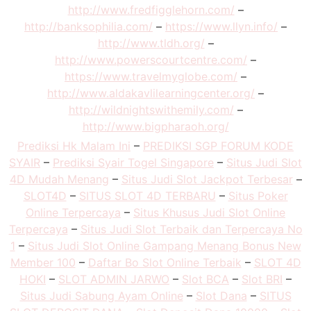
http://www.fredfigglehorn.com/
–
http://banksophilia.com/
–
https://www.llyn.info/
–
http://www.tldh.org/
–
http://www.powerscourtcentre.com/
–
https://www.travelmyglobe.com/
–
http://www.aldakavlilearningcenter.org/
–
http://wildnightswithemily.com/
–
http://www.bigpharaoh.org/
Prediksi Hk Malam Ini
–
PREDIKSI SGP FORUM KODE
SYAIR
–
Prediksi Syair Togel Singapore
–
Situs Judi Slot
4D Mudah Menang
–
Situs Judi Slot Jackpot Terbesar
–
SLOT4D
–
SITUS SLOT 4D TERBARU
–
Situs Poker
Online Terpercaya
–
Situs Khusus Judi Slot Online
Terpercaya
–
Situs Judi Slot Terbaik dan Terpercaya No
1
–
Situs Judi Slot Online Gampang Menang Bonus New
Member 100
–
Daftar Bo Slot Online Terbaik
–
SLOT 4D
HOKI
–
SLOT ADMIN JARWO
–
Slot BCA
–
Slot BRI
–
Situs Judi Sabung Ayam Online
–
Slot Dana
–
SITUS