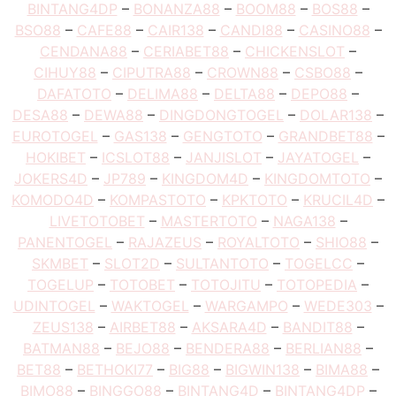
BINTANG4DP
–
BONANZA88
–
BOOM88
–
BOS88
–
BSO88
–
CAFE88
–
CAIR138
–
CANDI88
–
CASINO88
–
CENDANA88
–
CERIABET88
–
CHICKENSLOT
–
CIHUY88
–
CIPUTRA88
–
CROWN88
–
CSBO88
–
DAFATOTO
–
DELIMA88
–
DELTA88
–
DEPO88
–
DESA88
–
DEWA88
–
DINGDONGTOGEL
–
DOLAR138
–
EUROTOGEL
–
GAS138
–
GENGTOTO
–
GRANDBET88
–
HOKIBET
–
ICSLOT88
–
JANJISLOT
–
JAYATOGEL
–
JOKERS4D
–
JP789
–
KINGDOM4D
–
KINGDOMTOTO
–
KOMODO4D
–
KOMPASTOTO
–
KPKTOTO
–
KRUCIL4D
–
LIVETOTOBET
–
MASTERTOTO
–
NAGA138
–
PANENTOGEL
–
RAJAZEUS
–
ROYALTOTO
–
SHIO88
–
SKMBET
–
SLOT2D
–
SULTANTOTO
–
TOGELCC
–
TOGELUP
–
TOTOBET
–
TOTOJITU
–
TOTOPEDIA
–
UDINTOGEL
–
WAKTOGEL
–
WARGAMPO
–
WEDE303
–
ZEUS138
–
AIRBET88
–
AKSARA4D
–
BANDIT88
–
BATMAN88
–
BEJO88
–
BENDERA88
–
BERLIAN88
–
BET88
–
BETHOKI77
–
BIG88
–
BIGWIN138
–
BIMA88
–
BIMO88
–
BINGGO88
–
BINTANG4D
–
BINTANG4DP
–