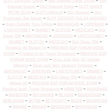
SLOT DEPOSIT DANA
–
Slot Deposit Dana 10000
–
Slot
Deposit Gopay
–
Slot Deposit Pulsa
–
SLOT KAKEK
PETIR ZEUS
–
SLOT LINKAJA
–
Slot Maxwin
–
Slot
Pragmatic Bet Murah
–
SLOT DEPOSIT PULSA INDOSAT
–
Agen Toto88 Toto Online
–
BINTANG4D
–
JOKERS4D
–
LIVETOTOBET
–
SKMBET
–
SLOT2D
–
WEDE303
–
Slot
Depo 10K
–
BINTANG4D
–
JOKERS4D
–
LIVETOTOBET
–
SKMBET
–
SLOT2D
–
WEDE303
–
Slot Depo 10K
–
Prediksi Hk Malam Ini
–
PREDIKSI SGP FORUM KODE
SYAIR
–
Prediksi Syair Togel Singapore
–
PREDIKSI SGP
FORUM KODE SYAIR
–
Situs Judi Slot 4D Mudah
Menang
–
Situs Judi Slot Jackpot Terbesar
–
BINTANG4D
–
JOKERS4D
–
LIVETOTOBET
–
SKMBET
–
SLOT2D
–
WEDE303
–
Slot Depo 10K
–
Prediksi Hk
Malam Ini
–
PREDIKSI SGP FORUM KODE SYAIR
–
Prediksi Syair Togel Singapore
–
AIRBET88
–
AKSARA4D
–
BANDIT88
–
BATMAN88
–
BEJO88
–
BENDERA88
–
BERLIAN88
–
BET88
–
BETHOKI77
–
BIG88
–
BIGWIN138
–
BIMA88
–
BIMO88
–
BINGGO88
–
BINTANG4D
–