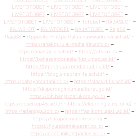
LIVETOTOBET
–
LIVETOTOBET
–
LIVETOTOBET
–
LIVETOTOBET
–
LIVETOTOBET
–
LIVETOTOBET
–
LIVETOTOBET
–
LIVETOTOBET
–
Totobet
–
RAJASLOT
–
RAJASLOT
–
RAJATOGEL
–
RAJATOGEL
–
Raja88
–
Raja88
–
rtppos4d
–
https://almunawwarkunci.sch.id/
–
https://anakguru.al-muhajirin.sch.id/
–
https://anastasia.sch.id/
–
https://ats.co.id/
–
https://bahasaindonesia.fkip.untad.ac.id/
–
https://bgppapua.kemdikbud.go.id/
–
https://blog.smapramita.sch.id/
–
https://cahayamadani.or.id/
–
https://class.difis.sch.id/
–
https://disperdagind.munabarat.go.id/
–
https://dlh.banjarbarukota.go.id/
–
https://dosen.up45.ac.id/
–
https://elearning.amsi.or.id/
–
https://erlangga.sch.id/
–
https://fasilkom.unisti.ac.id/
–
https://harapanmandiri.sch.id/
–
https://hyundaimakassar.co.id/
–
https://iconf.unikastpaulus.ac.id/
–