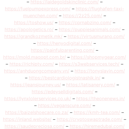
–
https://laidegoldskinclinic.com/
–
https://fuelpumpexpress.com/
–
https://flughafen-taxi-
muenchen.com/
–
https://2z25.com/
–
https://toshow.us/
–
https://cprnabzino.com/
–
https://apologetics.ro/
–
https://puppiesanimals.com/
–
https://grandkozmetik.mk/
–
https://virtusmurano.com/
–
https://henyodigital.com/
–
https://painfulparenting.com/
–
https://mold.maqopt.com.br/
–
https://shopmygear.com/
–
https://richiptv.com/
–
https://s3webservices.tech/
–
https://anhduongcompany.vn/
–
https://tonyslavin.com/
–
https://bestcardiologistnashik.in/
–
https://jeansjourney.us/
–
https://latisanery.com/
–
https://edeyselldigitals.com/
–
https://lynxlolerservices.co.uk/
–
https://theonenews.in/
–
https://veganscure.com/
–
https://baizelshoecare.co.za/
–
https://kmh-tea.com/
–
https://inland.website/
–
https://cryptoswaptrade.com/
–
https://saudepreciosa.com/
–
https://hiremedubai.com/