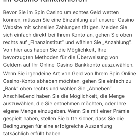
Bevor Sie im Spin Casino um echtes Geld wetten
können, müssen Sie eine Einzahlung auf unserer Casino-
Website mit schnellen Zahlungen tätigen. Melden Sie
sich einfach direkt bei Ihrem Konto an, gehen Sie oben
rechts auf „Finanzinstitut” und wählen Sie „Anzahlung”.
Von hier aus haben Sie die Möglichkeit, Ihre
bevorzugten Methoden für die Überweisung von
Geldern auf Ihr Online-Casino-Bankkonto auszuwählen.
Wenn Sie irgendeine Art von Geld von Ihrem Spin Online
Casino-Konto abheben möchten, gehen Sie einfach zu
„Bank” oben rechts und wählen Sie „Abheben”.
Anschließend haben Sie die Möglichkeit, die Menge
auszuwählen, die Sie entnehmen möchten, oder Ihre
eigene Menge einzugeben. Wenn Sie mit einer Prämie
gespielt haben, stellen Sie bitte sicher, dass Sie die
Bedingungen für eine erfolgreiche Auszahlung
tatsächlich erfüllt haben.