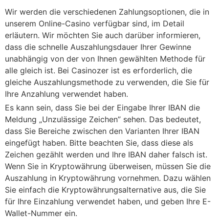
Wir werden die verschiedenen Zahlungsoptionen, die in
unserem Online-Casino verfügbar sind, im Detail
erläutern. Wir möchten Sie auch darüber informieren,
dass die schnelle Auszahlungsdauer Ihrer Gewinne
unabhängig von der von Ihnen gewählten Methode für
alle gleich ist. Bei Casinozer ist es erforderlich, die
gleiche Auszahlungsmethode zu verwenden, die Sie für
Ihre Anzahlung verwendet haben.
Es kann sein, dass Sie bei der Eingabe Ihrer IBAN die
Meldung „Unzulässige Zeichen” sehen. Das bedeutet,
dass Sie Bereiche zwischen den Varianten Ihrer IBAN
eingefügt haben. Bitte beachten Sie, dass diese als
Zeichen gezählt werden und Ihre IBAN daher falsch ist.
Wenn Sie in Kryptowährung überweisen, müssen Sie die
Auszahlung in Kryptowährung vornehmen. Dazu wählen
Sie einfach die Kryptowährungsalternative aus, die Sie
für Ihre Einzahlung verwendet haben, und geben Ihre E-
Wallet-Nummer ein.