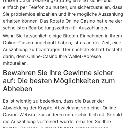
Unsere Casino-Banking-Strategien sind sicher und
einfach per Telefon zu nutzen, um sicherzustellen, dass
Sie problemlos einzahlen und Ihre mögliche Auszahlung
erhalten können. Das Rotate Online Casino hat eine der
schnellsten Bearbeitungszeiten für Auszahlungen.
Wenn Sie tatsächlich einige Bitcoin-Einnahmen in Ihrem
Online-Casino angehäuft haben, ist es an der Zeit, eine
Auszahlung zu beantragen. Der nächste Schritt besteht
darin, dem Online-Casino Ihre Wallet-Adresse
mitzuteilen.
Bewahren Sie Ihre Gewinne sicher
auf: Die besten Möglichkeiten zum
Abheben
Es ist wichtig zu bedenken, dass die Dauer der
Abwicklung der Krypto-Abwicklung von einer Online-
Casino-Website zur anderen unterschiedlich ist. Sobald
die Auszahlung verfeinert wurde, erhalten Sie Ihre