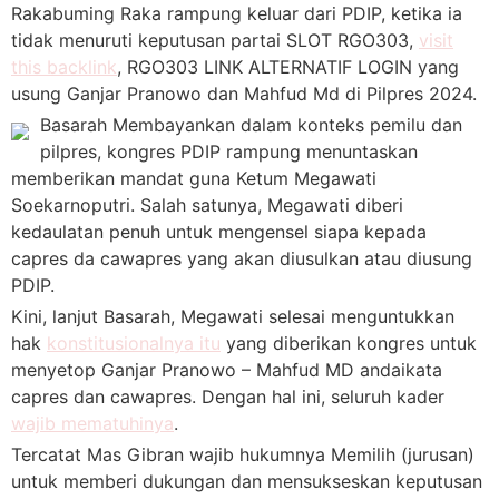
Rakabuming Raka rampung keluar dari PDIP, ketika ia
tidak menuruti keputusan partai SLOT RGO303,
visit
this backlink
, RGO303 LINK ALTERNATIF LOGIN yang
usung Ganjar Pranowo dan Mahfud Md di Pilpres 2024.
Basarah Membayankan dalam konteks pemilu dan
pilpres, kongres PDIP rampung menuntaskan
memberikan mandat guna Ketum Megawati
Soekarnoputri. Salah satunya, Megawati diberi
kedaulatan penuh untuk mengensel siapa kepada
capres da cawapres yang akan diusulkan atau diusung
PDIP.
Kini, lanjut Basarah, Megawati selesai menguntukkan
hak
konstitusionalnya itu
yang diberikan kongres untuk
menyetop Ganjar Pranowo – Mahfud MD andaikata
capres dan cawapres. Dengan hal ini, seluruh kader
wajib mematuhinya
.
Tercatat Mas Gibran wajib hukumnya Memilih (jurusan)
untuk memberi dukungan dan mensukseskan keputusan